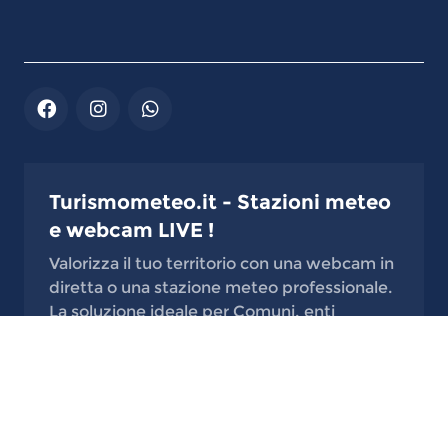
Turismometeo.it - Stazioni meteo
e webcam LIVE !
Valorizza il tuo territorio con una webcam in
diretta o una stazione meteo professionale.
La soluzione ideale per Comuni, enti
pubblici, scuole, centri di ricerca, alberghi,
rifugi, stabilimenti balneari, laghi, porti,
località di montagna, comprensori sciistici e
qualsiasi luogo di interesse turistico.
Contatta turismometeo@gmail.com e attiva