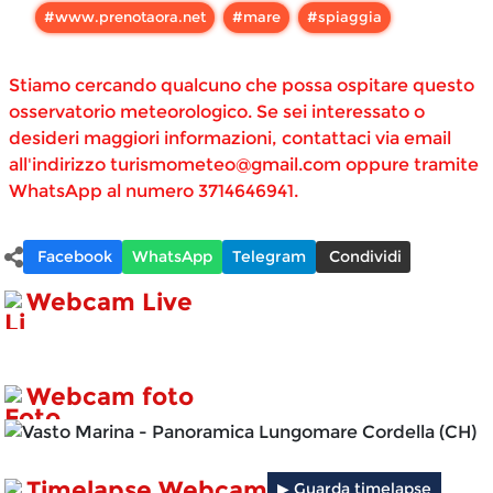
#
www.prenotaora.net
#
mare
#
spiaggia
Stiamo cercando qualcuno che possa ospitare questo
osservatorio meteorologico. Se sei interessato o
desideri maggiori informazioni, contattaci via email
all'indirizzo
turismometeo@gmail.com
oppure tramite
WhatsApp al numero 3714646941.
Facebook
WhatsApp
Telegram
Condividi
Webcam Live
Webcam foto
Timelapse Webcam
▶ Guarda timelapse