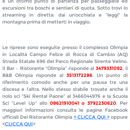
è un ottimo punto di partenza per passeggiate ed
escursioni tra boschi e sentieri di quota. Sotto trovi lo
streaming in diretta: dai un’occhiata e “leggi” la
montagna prima di metterti in viaggio.
Le riprese sono eseguite presso il complesso Olimpia
in Località Campo Felice di Rocca di Cambio (AQ)
Strada Statale 696 del Parco Regionale Sirente Velino.
Il Bar – Ristorante “Olimpia” risponde al
3479331092
, il
B&B Olimpia risponde al
3513172286
. Un punto di
riferimento comodo anche per una pausa tra una
discesa e l’altra. Nello stesso stabile trovate anche il
nolo sci “Ski Rental Paone” al 3466044976 e la Scuola
Sci “Level Up” allo
08621910041 o 3792230620
. Per
maggiori informazioni consulta le pagine Facebook
ufficiali Del Ristorante Olimpia
< CLICCA QUI >
oppure
<
CLICCA QUI
>