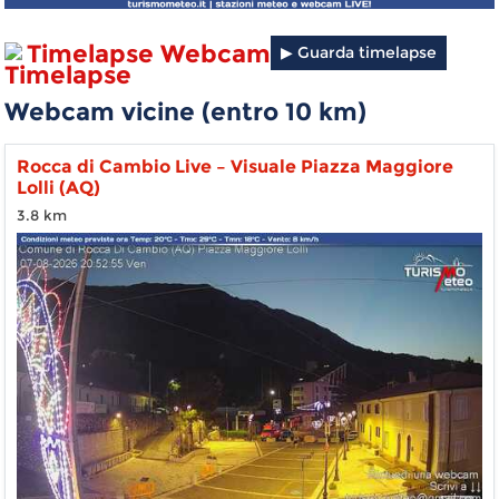
Timelapse Webcam
▶ Guarda timelapse
Webcam vicine (entro 10 km)
Rocca di Cambio Live – Visuale Piazza Maggiore
Lolli (AQ)
3.8 km