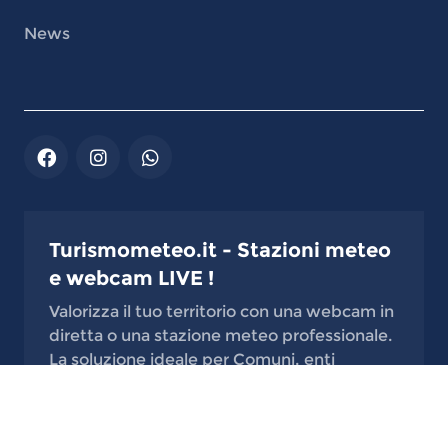
News
Turismometeo.it - Stazioni meteo
e webcam LIVE !
Valorizza il tuo territorio con una webcam in
diretta o una stazione meteo professionale.
La soluzione ideale per Comuni, enti
pubblici, scuole, centri di ricerca, alberghi,
rifugi, stabilimenti balneari, laghi, porti,
località di montagna, comprensori sciistici e