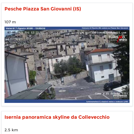
Pesche Piazza San Giovanni (IS)
107 m
Isernia panoramica skyline da Collevecchio
2.5 km