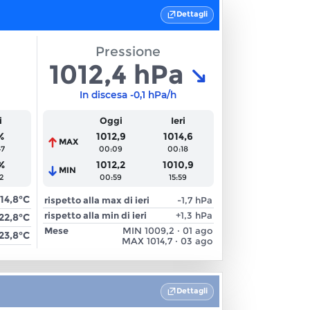
Dettagli
Pressione
1012,4 hPa
In discesa
-0,1 hPa/h
i
Oggi
Ieri
%
1012,9
1014,6
MAX
47
00:09
00:18
%
1012,2
1010,9
MIN
52
00:59
15:59
14,8°C
rispetto alla max di ieri
-1,7
hPa
rispetto alla min di ieri
+1,3
hPa
22,8°C
Mese
MIN
1009,2
·
01 ago
23,8°C
MAX
1014,7
·
03 ago
Dettagli