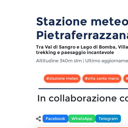
Stazione meteo
Pietraferrazzan
Tra Val di Sangro e Lago di Bomba, Villa
trekking e paesaggio incantevole
Altitudine
340m slm
| Ultimo aggiornam
#
stazione meteo
#
villa santa maria
In collaborazione c
Facebook
WhatsApp
Telegram
Condividi