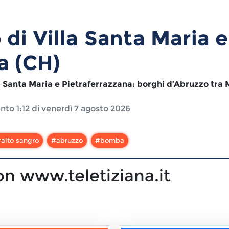
 di
Villa Santa Maria e
a (CH)
 Santa Maria e Pietraferrazzana: borghi d’Abruzzo tra Ma
ento
1:12 di venerdì 7 agosto 2026
#
alto sangro
#
abruzzo
#
bomba
on www.teletiziana.it