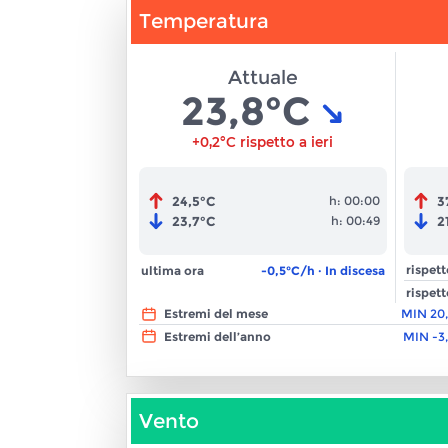
Temperatura
Attuale
23,8°C
+0,2°C rispetto a ieri
24,5°C
3
h:
00:00
23,7°C
2
h:
00:49
rispett
ultima ora
-0,5°C/h · In discesa
rispett
Estremi del mese
MIN
20
Estremi dell’anno
MIN
-3
Vento