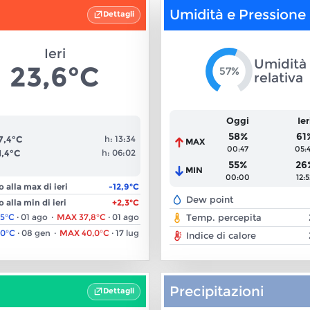
Umidità e Pressione
Dettagli
Ieri
Umidità
23,6°C
57%
relativa
Oggi
Ier
58%
61
7,4°C
h:
13:34
MAX
00:47
05:
1,4°C
h:
06:02
55%
26
MIN
00:00
12:
o alla max di ieri
-12,9°C
Dew point
o alla min di ieri
+2,3°C
,5°C
·
01 ago
·
MAX
37,8°C
·
01 ago
Temp. percepita
,0°C
·
08 gen
·
MAX
40,0°C
·
17 lug
Indice di calore
Precipitazioni
Dettagli