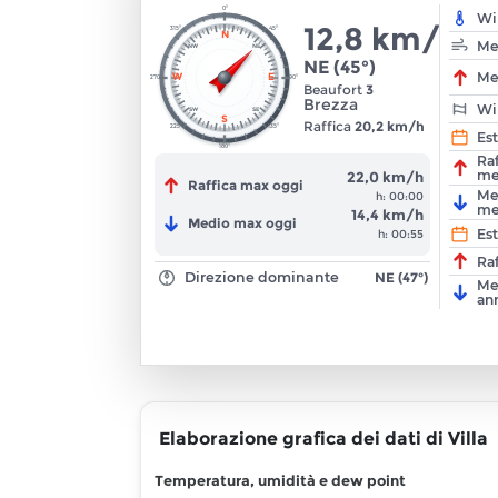
0°
Win
12,8 km/h
315°
45°
N
Me
NW
NE
NE
(
45
°)
Me
W
E
270°
90°
Beaufort
3
Brezza
Wi
SW
SE
S
Raffica
20,2 km/h
225°
135°
Es
180°
Ra
me
22,0 km/h
Raffica max oggi
Me
h:
00:00
me
14,4 km/h
Medio max oggi
Est
h:
00:55
Ra
Direzione dominante
NE (47°)
Me
an
Elaborazione grafica dei dati di Villa
Temperatura, umidità e dew point