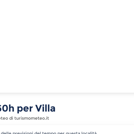
60
h per
Villa
meteo di turismometeo.it
 delle previsioni del tempo per questa località.