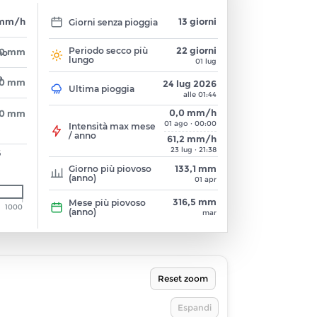
 mm/h
13 giorni
Giorni senza pioggia
22 giorni
Periodo secco più
,0 mm
no
lungo
01 lug
e
,0 mm
24 lug 2026
Ultima pioggia
alle 01:44
0,0 mm/h
,0 mm
01 ago · 00:00
Intensità max mese
/ anno
61,2 mm/h
23 lug · 21:38
6
133,1 mm
Giorno più piovoso
(anno)
01 apr
316,5 mm
Mese più piovoso
1000
(anno)
mar
Reset zoom
Espandi