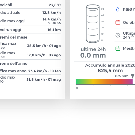
d chill
23,8°C
0,0
Rate
50
dio attuale
12,8 km/h
40
14,4 km/h
dio max oggi
0
Odier
30
h: 00:55
20
nd run oggi
16,1 km
Ultim
0
10
tremi del mese
24h
0
ffica max
38,5 km/h
·
01 ago
se
0
Mese
ultime 24h
dio max
0.0
mm
17,8 km/h
·
03 ago
se
remi dell’anno
Accumulo annuale
202
825,4 mm
ffica max anno
73,4 km/h
·
19 feb
825 mm
dio max
31,8 km/h
·
01 mag
no
0