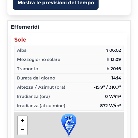
Mostra le previsioni del tempo
Effemeridi
Sole
Alba
h 06:02
Mezzogiorno solare
h 13:09
Tramonto
h 20:16
Durata del giorno
14:14
Altezza / Azimut (ora)
-15.9° / 310.7°
Irradianza (ora)
0 W/m²
Irradianza (al culmine)
872 W/m²
+
−