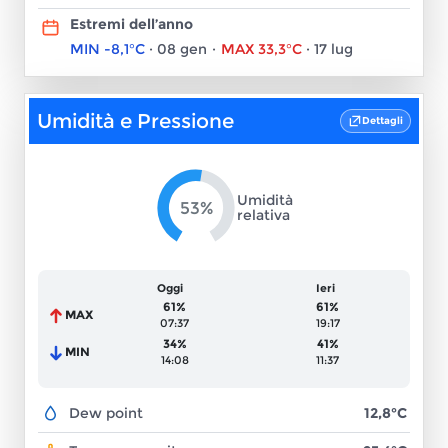
Estremi dell’anno
MIN
-8,1°C
·
08 gen
·
MAX
33,3°C
·
17 lug
Umidità e Pressione
Dettagli
Umidità
53%
relativa
Oggi
Ieri
61%
61%
MAX
07:37
19:17
34%
41%
MIN
14:08
11:37
12,8°C
Dew point