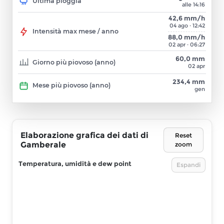
Ultima pioggia
alle 14:16
42,6 mm/h
04 ago · 12:42
Intensità max mese / anno
88,0 mm/h
02 apr · 06:27
60,0 mm
Giorno più piovoso (anno)
02 apr
234,4 mm
Mese più piovoso (anno)
gen
Elaborazione grafica dei dati di
Reset
Gamberale
zoom
Temperatura, umidità e dew point
Espandi