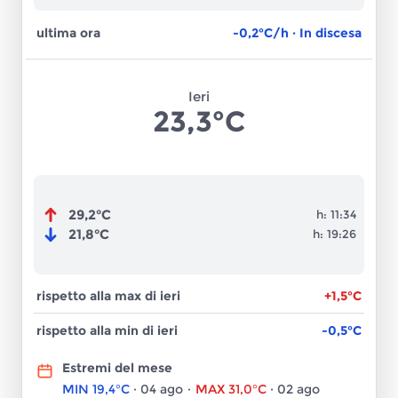
ultima ora
-0,2°C/h · In discesa
Ieri
23,3°C
29,2°C
h:
11:34
21,8°C
h:
19:26
rispetto alla max di ieri
+1,5°C
rispetto alla min di ieri
-0,5°C
Estremi del mese
MIN
19,4°C
·
04 ago
·
MAX
31,0°C
·
02 ago