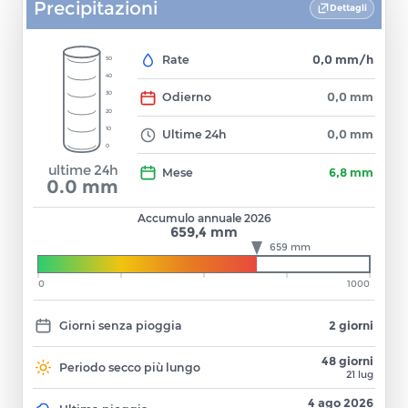
Precipitazioni
Dettagli
Rate
0,0 mm/h
50
40
30
Odierno
0,0 mm
20
10
Ultime 24h
0,0 mm
0
ultime 24h
Mese
6,8 mm
0.0
mm
Accumulo annuale
2026
659,4 mm
659 mm
0
1000
Giorni senza pioggia
2 giorni
48 giorni
Periodo secco più lungo
21 lug
4 ago 2026