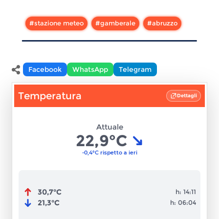
#
stazione meteo
#
gamberale
#
abruzzo
Facebook
WhatsApp
Telegram
Condividi
Temperatura
Dettagli
Attuale
22,9°C
-0,4°C rispetto a ieri
30,7°C
h:
14:11
21,3°C
h:
06:04