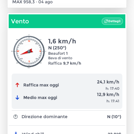
MAX
958,3
·
04 ago
Vento
Dettagli
0°
1,6 km/h
315°
45°
N
NW
NE
N
(
250
°)
W
E
270°
90°
Beaufort
1
Bava di vento
SW
SE
S
Raffica
9,7 km/h
225°
135°
180°
24,1 km/h
Raffica max oggi
h:
17:40
12,9 km/h
Medio max oggi
h:
17:41
Direzione dominante
N (10°)