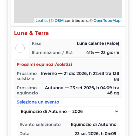
Leaflet
| ©
OSM
contributors, ©
OpenTopoMap
Luna & Terra
Fase
Luna calante (Falce)
Illuminazione / Età
41% — 23 giorni
Prossimi equinozi/solstizi
Prossimo
Inverno — 21 dic 2026, h 22:48 tra 138
solstizio
gg
Prossimo
Autunno — 23 set 2026, h 04:09 tra
equinozio
48 gg
Seleziona un evento
Evento selezionato
Equinozio di Autunno
Data
23 set 2026, h 04:09