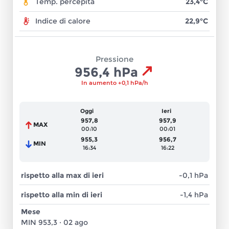
23,4°C
Temp. percepita
22,9°C
Indice di calore
Pressione
956,4 hPa
In aumento
+0,1 hPa/h
Oggi
Ieri
957,8
957,9
MAX
00:10
00:01
955,3
956,7
MIN
16:34
16:22
-0,1
hPa
rispetto alla max di ieri
-1,4
hPa
rispetto alla min di ieri
Mese
MIN
953,3
·
02 ago