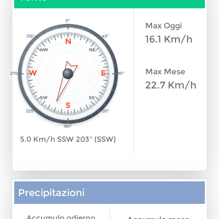
0°
Max Oggi
16.1 Km/h
315°
45°
N
NW
NE
Max Mese
W
E
270°
90°
22.7 Km/h
SW
SE
S
225°
135°
180°
5.0 Km/h SSW 203° (SSW)
Precipitazioni
Accumulo odierno