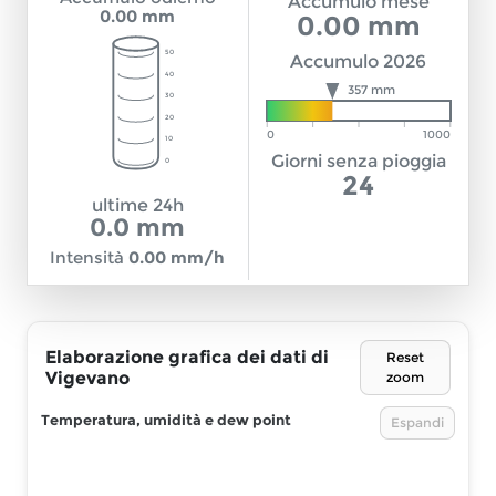
Accumulo mese
0.00
mm
0.00
mm
50
Accumulo
2026
40
357 mm
30
20
0
1000
10
Giorni senza pioggia
0
24
ultime 24h
0.0
mm
Intensità
0.00
mm/h
Elaborazione grafica dei dati di
Reset
Vigevano
zoom
Temperatura, umidità e dew point
Espandi