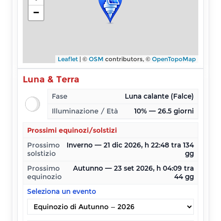
−
Leaflet
| ©
OSM
contributors, ©
OpenTopoMap
Luna & Terra
Fase
Luna calante (Falce)
Illuminazione / Età
10% — 26.5 giorni
Prossimi equinozi/solstizi
Prossimo
Inverno — 21 dic 2026, h 22:48 tra 134
solstizio
gg
Prossimo
Autunno — 23 set 2026, h 04:09 tra
equinozio
44 gg
Seleziona un evento