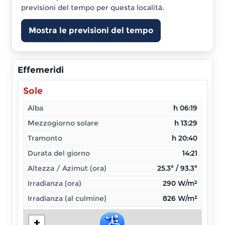
previsioni del tempo per questa località.
Mostra le previsioni del tempo
Effemeridi
Sole
Alba
h 06:19
Mezzogiorno solare
h 13:29
Tramonto
h 20:40
Durata del giorno
14:21
Altezza / Azimut (ora)
25.3° / 93.3°
Irradianza (ora)
290 W/m²
Irradianza (al culmine)
826 W/m²
+