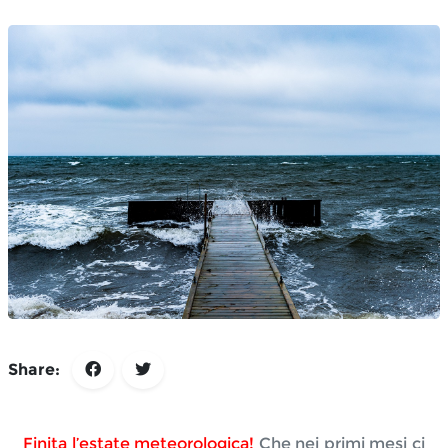
Share:
F
inita l’estate
 meteorologica
!
 Che nei primi mesi ci 