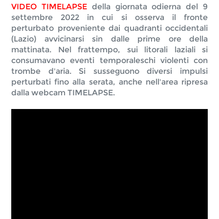
VIDEO TIMELAPSE
 della giornata odierna del 9 
settembre 2022 in cui si osserva il fronte 
perturbato proveniente dai quadranti occidentali 
(Lazio) avvicinarsi sin dalle prime ore della 
mattinata. Nel frattempo, sui litorali laziali si 
consumavano eventi temporaleschi violenti con 
trombe d'aria. Si susseguono diversi impulsi 
perturbati fino alla serata, anche nell'area ripresa 
dalla webcam TIMELAPSE. 