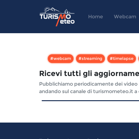
Home
Webcam
#
webcam
#
streaming
#
timelapse
Ricevi tutti gli aggiorname
Pubblichiamo periodicamente dei video sui
andando sul canale di turismometeo.it