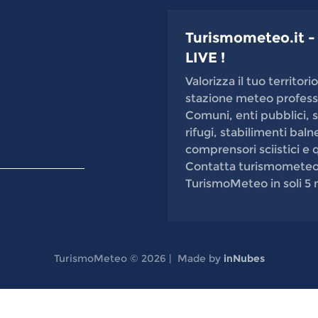
Turismometeo.it -
LIVE !
Valorizza il tuo territo
stazione meteo professi
Comuni, enti pubblici, sc
rifugi, stabilimenti baln
comprensori sciistici e q
Contatta turismometeo@g
TurismoMeteo in soli 5 
TurismoMeteo ©
2026
|
Made by
inNubes